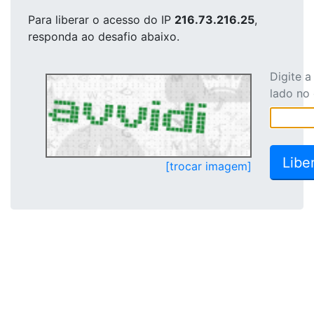
Para liberar o acesso
do IP
216.73.216.25
,
responda ao desafio abaixo.
Digite 
lado no
[trocar imagem]