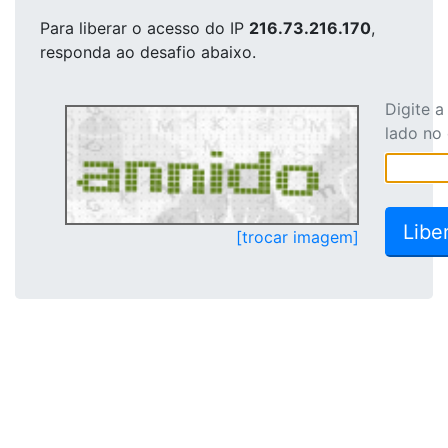
Para liberar o acesso
do IP
216.73.216.170
,
responda ao desafio abaixo.
Digite 
lado no
[trocar imagem]