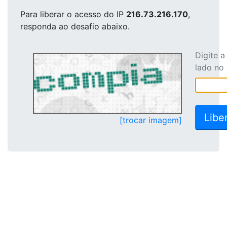
Para liberar o acesso
do IP
216.73.216.170
,
responda ao desafio abaixo.
Digite 
lado no
[trocar imagem]