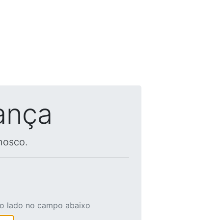
ança
nosco.
ao lado no campo abaixo