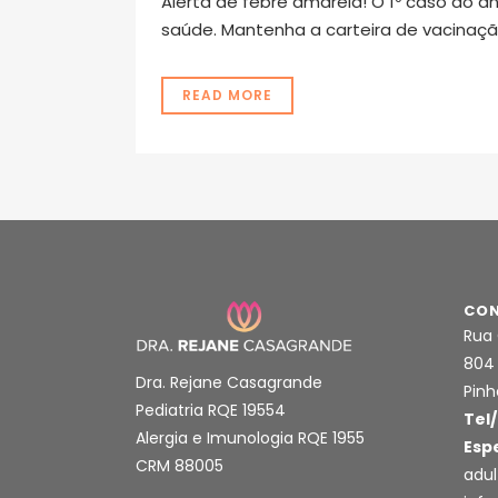
Alerta de febre amarela! O 1º caso do a
saúde. Mantenha a carteira de vacinaçã
READ MORE
CON
Rua 
804
Dra. Rejane Casagrande
Pinh
Pediatria RQE 19554
Tel/
Alergia e Imunologia RQE 1955
Esp
CRM 88005
adul