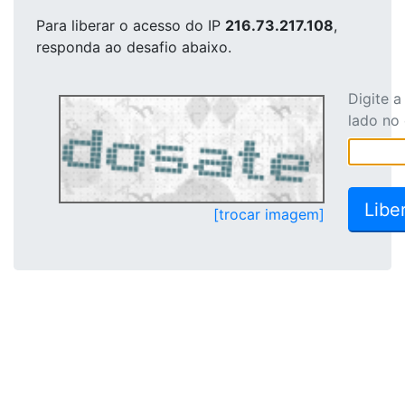
Para liberar o acesso
do IP
216.73.217.108
,
responda ao desafio abaixo.
Digite 
lado no
[trocar imagem]