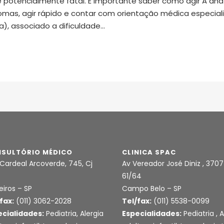
e potencialmente fatal. É importante saber como agir A ana
ntomas, agir rápido e contar com orientação médica especia
), associado a dificuldade...
SULTÓRIO MÉDICO
CLINICA SPAC
Cardeal Arcoverde, 745, Cj
Av Vereador José Diniz , 3707
61/64
eiros – SP
Campo Belo – SP
fax:
(011) 3062-2028
Tel/fax:
(011) 5538-0099
ecialidades:
Pediatria, Alergia
Especialidades:
Pediatria , A