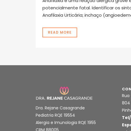
Anafilaxia é uma reação alérgica grave 
potencialmente fatal. Identificar os si
Anafilaxia Urticária; inchaço (angioedema
READ MORE
CON
Rua 
804
Dra. Rejane Casagrande
Pinh
Pediatria RQE 19554
Tel/
Alergia e Imunologia RQE 1955
Esp
CRM 88005