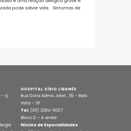
filaxia é uma reação alérgica grave e
lizada pode salvar vida. Sintomas de
HOSPITAL SÍRIO LIBANÊS
 – cj
Rua Dona Adma Jafet , 115 – Bela
Vista – SP
Tel:
(011) 3394-5007
Bloco D – 4 andar
lergia
Núcleo
de Especialidades