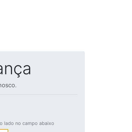
ança
nosco.
ao lado no campo abaixo